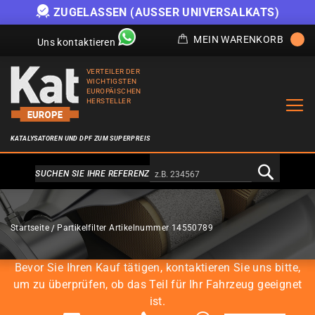
)
ANGEBOT SOLANGE DER VORRAT REICHT
MEIN WARENKORB
Uns kontaktieren
VERTEILER DER
WICHTIGSTEN
EUROPÄISCHEN
HERSTELLER
KATALYSATOREN UND DPF ZUM SUPERPREIS
Alternativa a Doofinder
SUCHEN SIE IHRE REFERENZ
PARTIKELFILTER
Startseite
Partikelfilter Artikelnummer 14550789
Bevor Sie Ihren Kauf tätigen, kontaktieren Sie uns bitte,
um zu überprüfen, ob das Teil für Ihr Fahrzeug geeignet
ist.