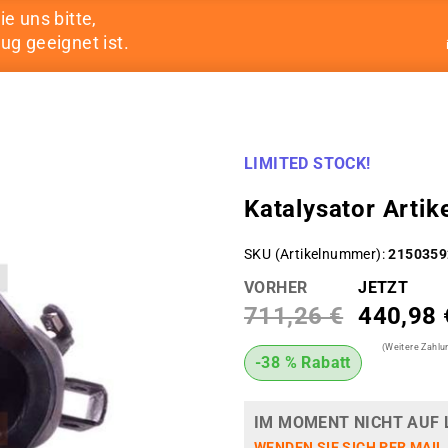
ie uns bitte,
ug geeignet ist.
LIMITED STOCK!
Katalysator Art
SKU (Artikelnummer)
2150359
VORHER
JETZT
711,26 €
440,98 
(Weitere Zahl
-38 % Rabatt
IM MOMENT NICHT AUF 
WENDEN SIE SICH PER MAIL