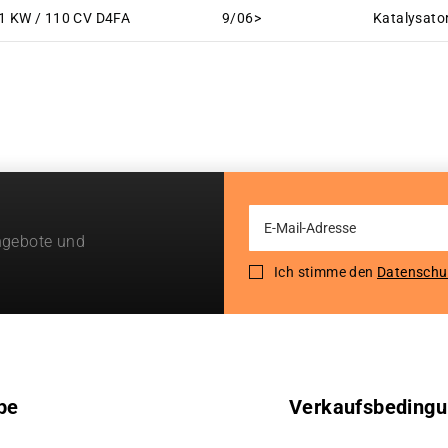
1 KW / 110 CV D4FA
9/06>
Katalysato
Sign
ngebote und
Up
for
Ich stimme den
Datenschu
Our
Newsletter:
pe
Verkaufsbeding