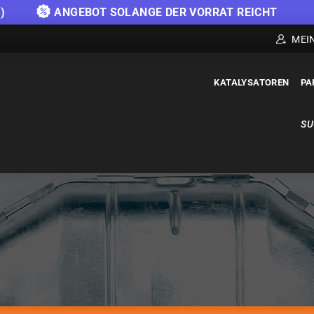
)
ANGEBOT SOLANGE DER VORRAT REICHT
MEI
KATALYSATOREN
PA
SU
KATALYSATOREN