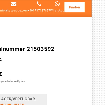
Finden
info@kateurope.com
+491737127697
WhatsApp
ikelnummer 21503592
2
€
ungsmethoden verfügbar)
LAGER/VERFÜGBAR.
 AN UNS, UM ZU