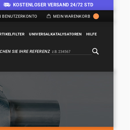
KOSTENLOSER VERSAND 24/72 STD
N BENUTZERKONTO
MEIN WARENKORB
RTIKELFILTER
UNIVERSALKATALYSATOREN
HILFE
CHEN SIE IHRE REFERENZ
Alternativa a Doofinder
Suche