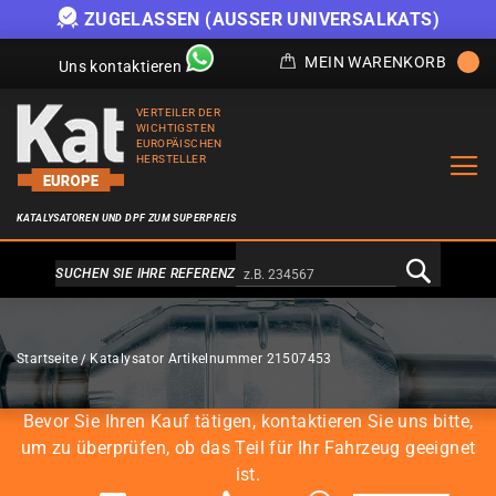
SEN (AUSSER UNIVERSALKATS)
ANGEBOT SOLAN
MEIN WARENKORB
Uns kontaktieren
VERTEILER DER
WICHTIGSTEN
EUROPÄISCHEN
HERSTELLER
KATALYSATOREN UND DPF ZUM SUPERPREIS
Alternativa a Doofinder
SUCHEN SIE IHRE REFERENZ
KATALYSATOREN
Startseite
Katalysator Artikelnummer 21507453
Bevor Sie Ihren Kauf tätigen, kontaktieren Sie uns bitte,
um zu überprüfen, ob das Teil für Ihr Fahrzeug geeignet
ist.