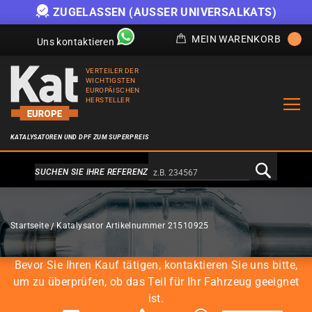
ZUGELASSEN (AUSSER UNIVERSALKATS)
MEIN WARENKORB
Uns kontaktieren
VERTEILER DER
WICHTIGSTEN
EUROPÄISCHEN
HERSTELLER
KATALYSATOREN UND DPF ZUM SUPERPREIS
Alternativa a Doofinder
SUCHEN SIE IHRE REFERENZ
KATALYSATOREN
Startseite
Katalysator Artikelnummer 21510925
Bevor Sie Ihren Kauf tätigen, kontaktieren Sie uns bitte,
um zu überprüfen, ob das Teil für Ihr Fahrzeug geeignet
ist.