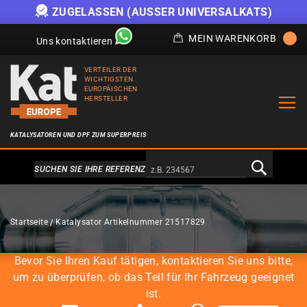
SEN (AUSSER UNIVERSALKATS)
ANGEBOT SOLAN
MEIN WARENKORB
Uns kontaktieren
VERTEILER DER
WICHTIGSTEN
EUROPÄISCHEN
HERSTELLER
KATALYSATOREN UND DPF ZUM SUPERPREIS
Alternativa a Doofinder
SUCHEN SIE IHRE REFERENZ
KATALYSATOREN
Startseite
Katalysator Artikelnummer 21517829
Bevor Sie Ihren Kauf tätigen, kontaktieren Sie uns bitte,
um zu überprüfen, ob das Teil für Ihr Fahrzeug geeignet
ist.