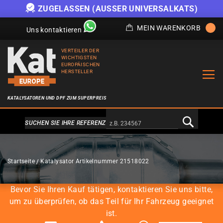
ZUGELASSEN (AUSSER UNIVERSALKATS)
MEIN WARENKORB
Uns kontaktieren
VERTEILER DER
WICHTIGSTEN
EUROPÄISCHEN
HERSTELLER
KATALYSATOREN UND DPF ZUM SUPERPREIS
Alternativa a Doofinder
SUCHEN SIE IHRE REFERENZ
KATALYSATOREN
Startseite
Katalysator Artikelnummer 21518022
Bevor Sie Ihren Kauf tätigen, kontaktieren Sie uns bitte,
um zu überprüfen, ob das Teil für Ihr Fahrzeug geeignet
ist.