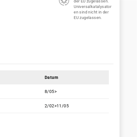
der EU zugelassen.
Universalkatalysator
en sind nicht in der
EU zugelassen.
Datum
8/05>
2/02>11/05