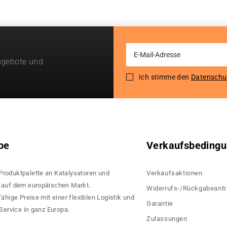
Sign
ngebote und
Up
for
Ich stimme den
Datenschu
Our
Newsletter:
pe
Verkaufsbeding
 Produktpalette an Katalysatoren und
Verkaufsaktionen
rn auf dem europäischen Markt.
Widerrufs-/Rückgabeant
hige Preise mit einer flexiblen Logistik und
Garantie
ervice in ganz Europa.
Zulassungen
?