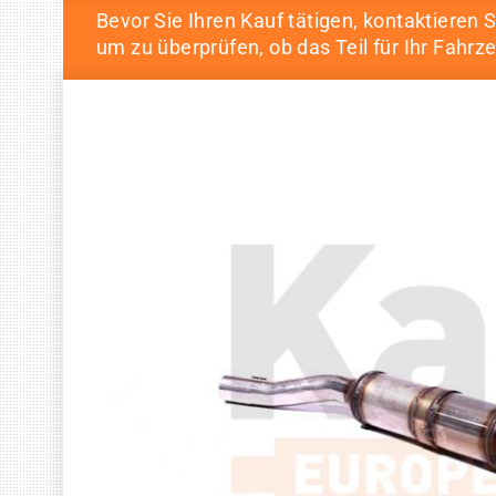
Bevor Sie Ihren Kauf tätigen, kontaktieren S
um zu überprüfen, ob das Teil für Ihr Fahrze
Skip
Skip
to
to
the
the
end
beginning
of
of
the
the
images
images
gallery
gallery