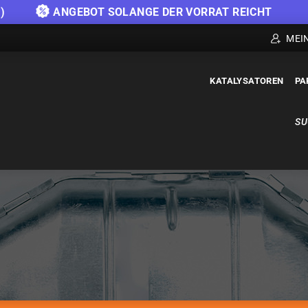
)
ANGEBOT SOLANGE DER VORRAT REICHT
MEI
KATALYSATOREN
PA
SU
KATALYSATOREN