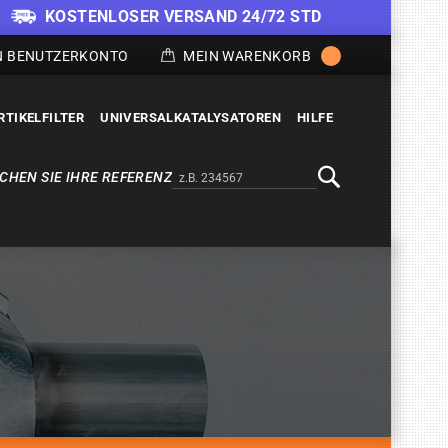
KOSTENLOSER VERSAND 24/72 STD
N BENUTZERKONTO
MEIN WARENKORB
RTIKELFILTER
UNIVERSALKATALYSATOREN
HILFE
CHEN SIE IHRE REFERENZ
Alternativa a Doofinder
Suche