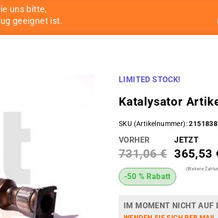
ie uns bitte,
ug geeignet ist.
LIMITED STOCK!
Katalysator Art
SKU (Artikelnummer)
2151838
VORHER
JETZT
731,06 €
365,53 
(Weitere Zahl
-50 % Rabatt
IM MOMENT NICHT AUF 
WENDEN SIE SICH PER MAIL