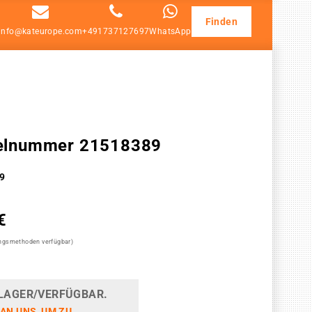
Finden
info@kateurope.com
+491737127697
WhatsApp
ikelnummer 21518389
9
€
ungsmethoden verfügbar)
LAGER/VERFÜGBAR.
 AN UNS, UM ZU