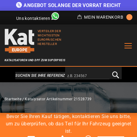
)
ANGEBOT SOLANGE DER VORRAT REICHT
MEIN WARENKORB
Uns kontaktieren
VERTEILER DER
WICHTIGSTEN
EUROPÄISCHEN
HERSTELLER
KATALYSATOREN UND DPF ZUM SUPERPREIS
Alternativa a Doofinder
SUCHEN SIE IHRE REFERENZ
KATALYSATOREN
Startseite
Katalysator Artikelnummer 21528739
Bevor Sie Ihren Kauf tätigen, kontaktieren Sie uns bitte,
um zu überprüfen, ob das Teil für Ihr Fahrzeug geeignet
ist.