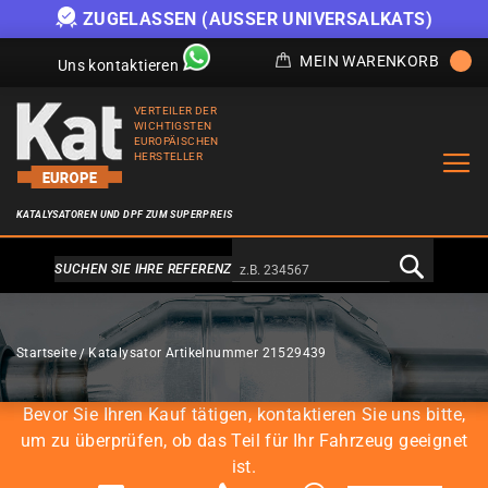
ZUGELASSEN (AUSSER UNIVERSALKATS)
MEIN WARENKORB
Uns kontaktieren
VERTEILER DER
WICHTIGSTEN
EUROPÄISCHEN
HERSTELLER
KATALYSATOREN UND DPF ZUM SUPERPREIS
Alternativa a Doofinder
SUCHEN SIE IHRE REFERENZ
KATALYSATOREN
Startseite
Katalysator Artikelnummer 21529439
Bevor Sie Ihren Kauf tätigen, kontaktieren Sie uns bitte,
um zu überprüfen, ob das Teil für Ihr Fahrzeug geeignet
ist.