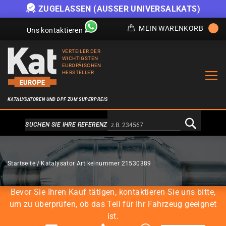
ZUGELASSEN (AUSSER UNIVERSALKATS)
MEIN WARENKORB
Uns kontaktieren
VERTEILER DER
WICHTIGSTEN
EUROPÄISCHEN
HERSTELLER
KATALYSATOREN UND DPF ZUM SUPERPREIS
Alternativa a Doofinder
SUCHEN SIE IHRE REFERENZ
KATALYSATOREN
Startseite
Katalysator Artikelnummer 21530389
Bevor Sie Ihren Kauf tätigen, kontaktieren Sie uns bitte,
um zu überprüfen, ob das Teil für Ihr Fahrzeug geeignet
ist.