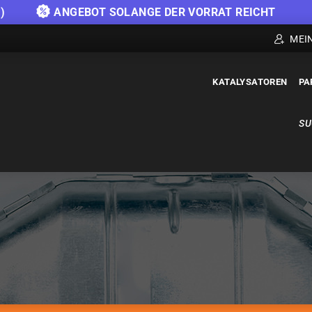
)
ANGEBOT SOLANGE DER VORRAT REICHT
MEI
KATALYSATOREN
PA
SU
KATALYSATOREN