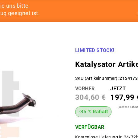
ie uns bitte,
ug geeignet ist.
LIMITED STOCK!
Katalysator Art
SKU (Artikelnummer)
2154173
VORHER
JETZT
304,60 €
197,99 
(Weitere Zahl
-35 % Rabatt
VERFÜGBAR
Kostenlose Lieferung in 24/72h