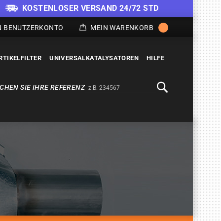
KOSTENLOSER VERSAND 24/72 STD
N BENUTZERKONTO
MEIN WARENKORB
RTIKELFILTER
UNIVERSALKATALYSATOREN
HILFE
CHEN SIE IHRE REFERENZ
Alternativa a Doofinder
Suche