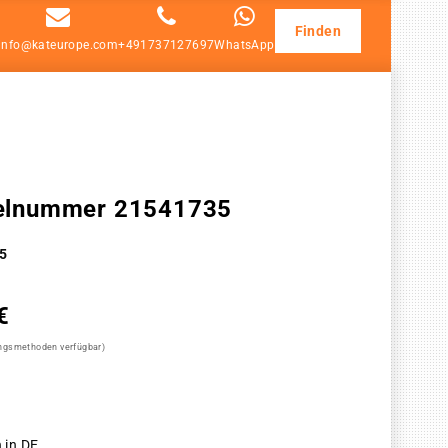
Finden
info@kateurope.com
+491737127697
WhatsApp
ikelnummer 21541735
5
€
ungsmethoden verfügbar)
 in DE