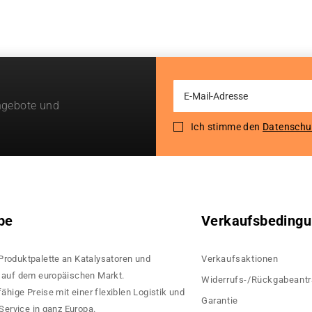
Sign
ngebote und
Up
for
Ich stimme den
Datenschu
Our
Newsletter:
pe
Verkaufsbeding
 Produktpalette an Katalysatoren und
Verkaufsaktionen
rn auf dem europäischen Markt.
Widerrufs-/Rückgabeant
hige Preise mit einer flexiblen Logistik und
Garantie
ervice in ganz Europa.