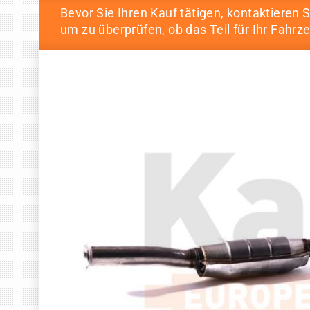
Bevor Sie Ihren Kauf tätigen, kontaktieren S
um zu überprüfen, ob das Teil für Ihr Fahrze
Skip
Skip
to
to
the
the
end
beginning
of
of
the
the
images
images
gallery
gallery