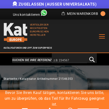
ZUGELASSEN (AUSSER UNIVERSALKATS)
MEIN WARENKORB
Uns kontaktieren
VERTEILER DER
WICHTIGSTEN
EUROPÄISCHEN
HERSTELLER
KATALYSATOREN UND DPF ZUM SUPERPREIS
Alternativa a Doofinder
SUCHEN SIE IHRE REFERENZ
KATALYSATOREN
Startseite
Katalysator Artikelnummer 21546353
Bevor Sie Ihren Kauf tätigen, kontaktieren Sie uns bitte,
um zu überprüfen, ob das Teil für Ihr Fahrzeug geeignet
ist.