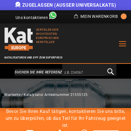
ZUGELASSEN (AUSSER UNIVERSALKATS)
MEIN WARENKORB
Uns kontaktieren
VERTEILER DER
WICHTIGSTEN
EUROPÄISCHEN
HERSTELLER
KATALYSATOREN UND DPF ZUM SUPERPREIS
Alternativa a Doofinder
SUCHEN SIE IHRE REFERENZ
KATALYSATOREN
Startseite
Katalysator Artikelnummer 21555125
Bevor Sie Ihren Kauf tätigen, kontaktieren Sie uns bitte,
um zu überprüfen, ob das Teil für Ihr Fahrzeug geeignet
ist.