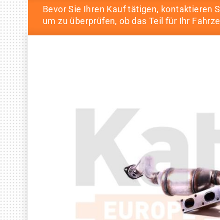
Bevor Sie Ihren Kauf tätigen, kontaktieren S
um zu überprüfen, ob das Teil für Ihr Fahrze
Skip
Skip
to
to
the
the
end
beginning
of
of
the
the
images
images
gallery
gallery