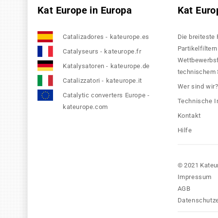
Kat Europe in Europa
Kat Euro
Catalizadores - kateurope.es
Die breiteste
Partikelfilte
Catalyseurs - kateurope.fr
Wettbewerbsfä
Katalysatoren - kateurope.de
technischem S
Catalizzatori - kateurope.it
Wer sind wir
Catalytic converters Europe -
Technische I
kateurope.com
Kontakt
Hilfe
© 2021 Kateu
Impressum
AGB
Datenschutze