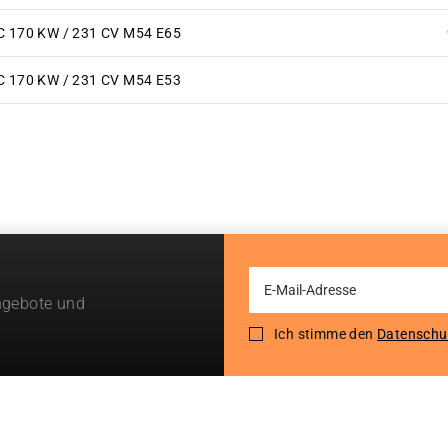
C 170 KW / 231 CV M54 E65
C 170 KW / 231 CV M54 E53
Sign
ngebote und
Up
for
Ich stimme den
Datenschu
Our
Newsletter: