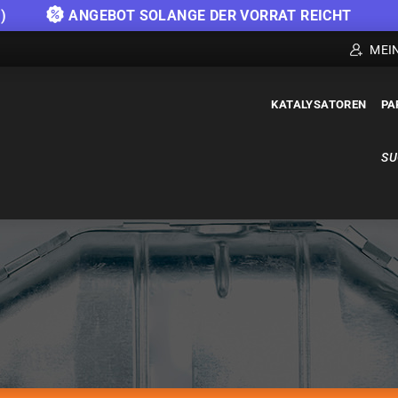
)
ANGEBOT SOLANGE DER VORRAT REICHT
MEI
KATALYSATOREN
PA
SU
KATALYSATOREN