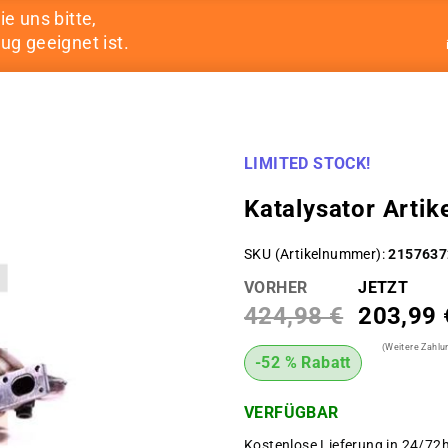
ie uns bitte,
ug geeignet ist.
LIMITED STOCK!
Katalysator Art
SKU (Artikelnummer)
2157637
VORHER
JETZT
424,98 €
203,99 
(Weitere Zahl
-52 % Rabatt
VERFÜGBAR
Kostenlose Lieferung in 24/72h