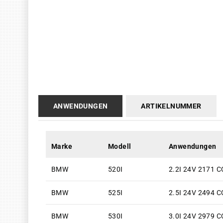
ANWENDUNGEN
ARTIKELNUMMER
Marke
Modell
Anwendungen
BMW
520I
2.2I 24V 2171 C
BMW
525I
2.5I 24V 2494 C
BMW
530I
3.0I 24V 2979 C