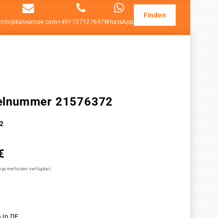
Finden
info@kateurope.com
+491737127697
WhatsApp
ikelnummer 21576372
2
€
ungsmethoden verfügbar)
 in DE