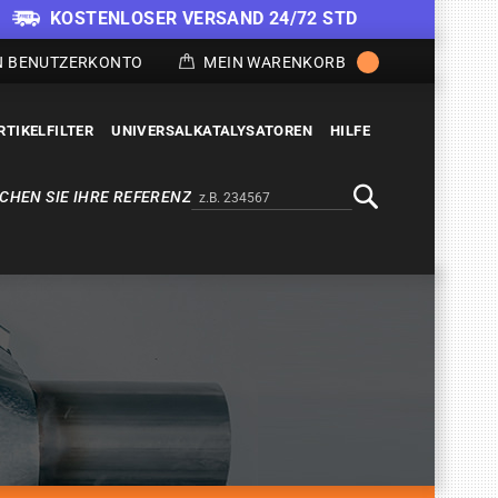
KOSTENLOSER VERSAND 24/72 STD
N BENUTZERKONTO
MEIN WARENKORB
RTIKELFILTER
UNIVERSALKATALYSATOREN
HILFE
CHEN SIE IHRE REFERENZ
Alternativa a Doofinder
Suche