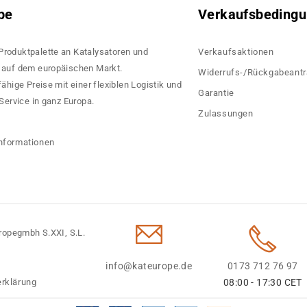
pe
Verkaufsbeding
 Produktpalette an Katalysatoren und
Verkaufsaktionen
rn auf dem europäischen Markt.
Widerrufs-/Rückgabeant
hige Preise mit einer flexiblen Logistik und
Garantie
ervice in ganz Europa.
Zulassungen
?
nformationen
ropegmbh S.XXI, S.L.
info@kateurope.de
0173 712 76 97
rklärung
08:00 - 17:30 CET