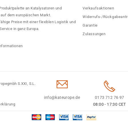
 Produktpalette an Katalysatoren und
Verkaufsaktionen
rn auf dem europäischen Markt.
Widerrufs-/Rückgabeant
hige Preise mit einer flexiblen Logistik und
Garantie
ervice in ganz Europa.
Zulassungen
?
nformationen
ropegmbh S.XXI, S.L.
info@kateurope.de
0173 712 76 97
rklärung
08:00 - 17:30 CET