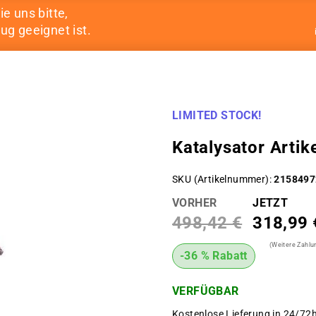
ie uns bitte,
ug geeignet ist.
LIMITED STOCK!
Katalysator Art
SKU (Artikelnummer)
2158497
VORHER
JETZT
498,42 €
318,99 
(Weitere Zahl
-36 % Rabatt
VERFÜGBAR
Kostenlose Lieferung in 24/72h