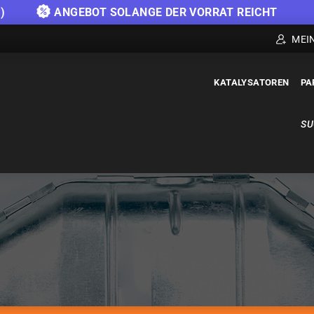
)
ANGEBOT SOLANGE DER VORRAT REICHT
MEI
KATALYSATOREN
PA
SU
KATALYSATOREN