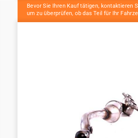
Bevor Sie Ihren Kauf tätigen, kontaktieren S
um zu überprüfen, ob das Teil für Ihr Fahrze
Skip
Skip
to
to
the
the
end
beginning
of
of
the
the
images
images
gallery
gallery