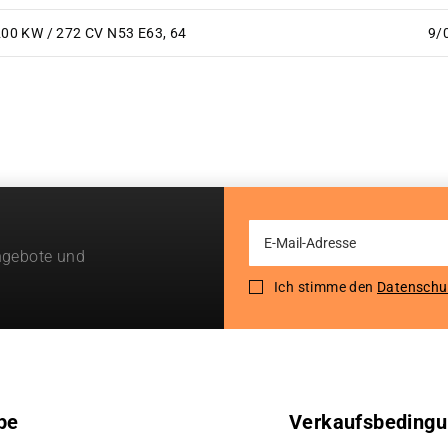
200 KW / 272 CV N53 E63, 64
9/
Sign
ngebote und
Up
for
Ich stimme den
Datenschu
Our
Newsletter:
pe
Verkaufsbeding