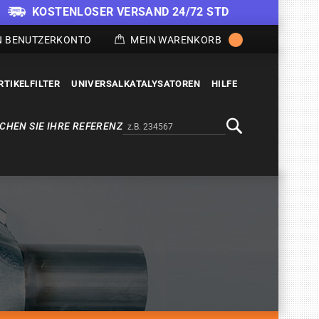
KOSTENLOSER VERSAND 24/72 STD
N BENUTZERKONTO
MEIN WARENKORB
RTIKELFILTER
UNIVERSALKATALYSATOREN
HILFE
CHEN SIE IHRE REFERENZ
Alternativa a Doofinder
Suche