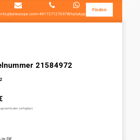
Finden
info@kateurope.com
+491737127697
WhatsApp
ikelnummer 21584972
2
€
ungsmethoden verfügbar)
 in DE