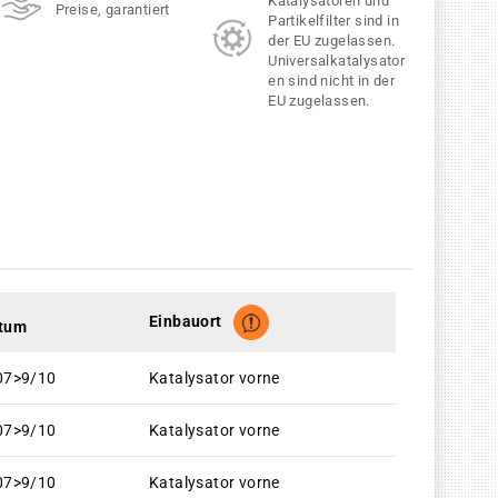
Katalysatoren und
Preise, garantiert
Partikelfilter sind in
der EU zugelassen.
Universalkatalysator
en sind nicht in der
EU zugelassen.
Einbauort
tum
07>9/10
Katalysator vorne
07>9/10
Katalysator vorne
07>9/10
Katalysator vorne