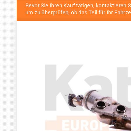
Bevor Sie Ihren Kauf tätigen, kontaktieren S
um zu überprüfen, ob das Teil für Ihr Fahrze
Skip
Skip
to
to
the
the
end
beginning
of
of
the
the
images
images
gallery
gallery