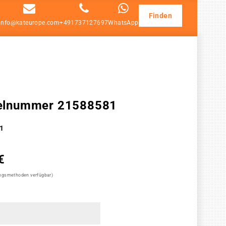
Finden
info@kateurope.com
+491737127697
WhatsApp
ikelnummer 21588581
1
€
ungsmethoden verfügbar)