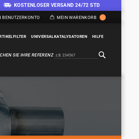
KOSTENLOSER VERSAND 24/72 STD
N BENUTZERKONTO
MEIN WARENKORB
RTIKELFILTER
UNIVERSALKATALYSATOREN
HILFE
CHEN SIE IHRE REFERENZ
Alternativa a Doofinder
Suche