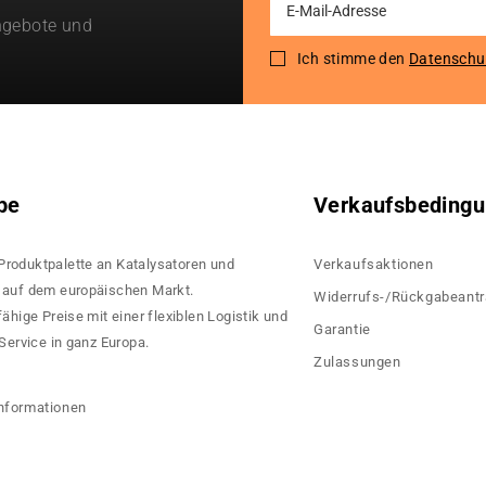
ngebote und
Up
for
Ich stimme den
Datenschu
Our
Newsletter:
pe
Verkaufsbeding
 Produktpalette an Katalysatoren und
Verkaufsaktionen
rn auf dem europäischen Markt.
Widerrufs-/Rückgabeant
hige Preise mit einer flexiblen Logistik und
Garantie
ervice in ganz Europa.
Zulassungen
?
nformationen