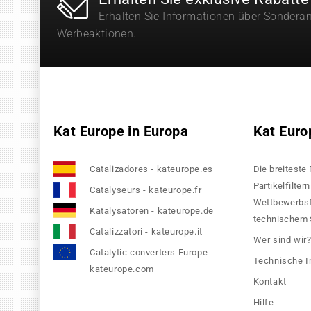
Erhalten Sie Informationen über Sondera
Werbeaktionen.
Kat Europe in Europa
Kat Euro
Catalizadores - kateurope.es
Die breiteste
Partikelfilte
Catalyseurs - kateurope.fr
Wettbewerbsfä
Katalysatoren - kateurope.de
technischem S
Catalizzatori - kateurope.it
Wer sind wir
Catalytic converters Europe -
Technische I
kateurope.com
Kontakt
Hilfe