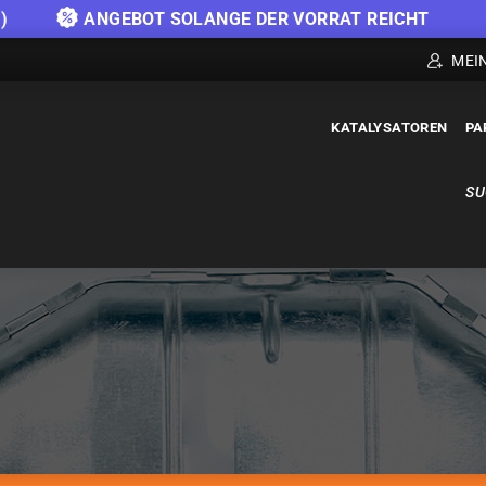
)
ANGEBOT SOLANGE DER VORRAT REICHT
MEI
KATALYSATOREN
PA
SU
KATALYSATOREN