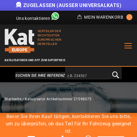
ZUGELASSEN (AUSSER UNIVERSALKATS)
MEIN WARENKORB
Uns kontaktieren
VERTEILER DER
WICHTIGSTEN
EUROPÄISCHEN
HERSTELLER
KATALYSATOREN UND DPF ZUM SUPERPREIS
Alternativa a Doofinder
SUCHEN SIE IHRE REFERENZ
KATALYSATOREN
Startseite
Katalysator Artikelnummer 21598075
Bevor Sie Ihren Kauf tätigen, kontaktieren Sie uns bitte,
um zu überprüfen, ob das Teil für Ihr Fahrzeug geeignet
ist.