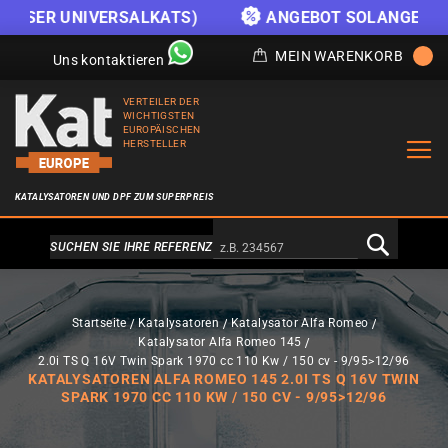
S)
ANGEBOT SOLANGE DER VORRAT REICHT
MEIN WARENKORB
Uns kontaktieren
VERTEILER DER
WICHTIGSTEN
EUROPÄISCHEN
HERSTELLER
KATALYSATOREN UND DPF ZUM SUPERPREIS
Alternativa a Doofinder
SUCHEN SIE IHRE REFERENZ
Startseite
Katalysatoren
Katalysator Alfa Romeo
Katalysator Alfa Romeo 145
2.0i TS Q 16V Twin Spark 1970 cc 110 Kw / 150 cv - 9/95>12/96
KATALYSATOREN ALFA ROMEO 145 2.0I TS Q 16V TWIN
SPARK 1970 CC 110 KW / 150 CV - 9/95>12/96