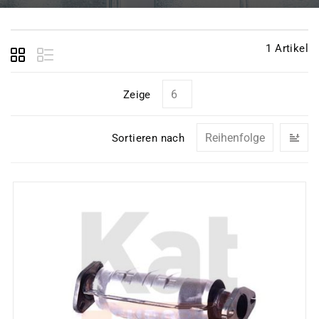
1
Artikel
Zeige
In
Sortieren nach
ab
Re