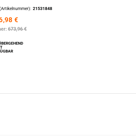
(Artikelnummer)
21531848
6,98 €
her:
673,96 €
ÜBERGEHEND
HT
FÜGBAR