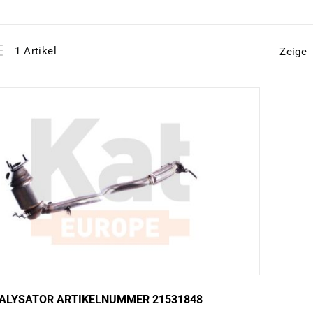
View
instellen
1
Artikel
Zeige
as
ALYSATOR ARTIKELNUMMER 21531848