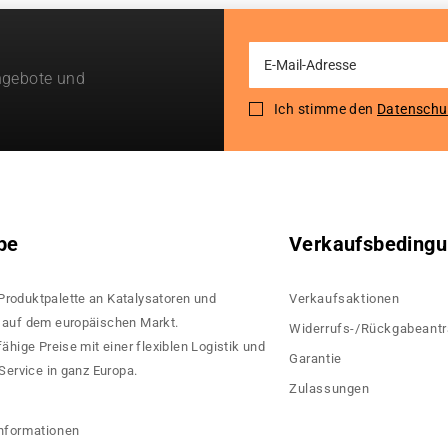
Sign
ngebote und
Up
for
Ich stimme den
Datenschu
Our
Newsletter:
pe
Verkaufsbeding
 Produktpalette an Katalysatoren und
Verkaufsaktionen
rn auf dem europäischen Markt.
Widerrufs-/Rückgabeant
hige Preise mit einer flexiblen Logistik und
Garantie
ervice in ganz Europa.
Zulassungen
?
nformationen