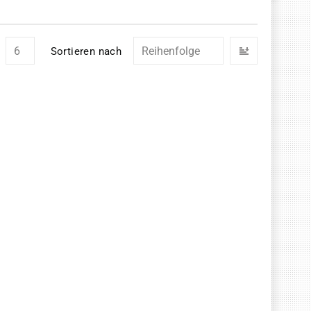
In
Sortieren nach
absteigend
Reihenfolg