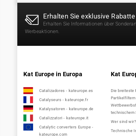
Erhalten Sie exklusive Rabatte
Erhalten Sie Informationen über Sondera
Werbeaktionen.
Kat Europe in Europa
Kat Euro
Catalizadores - kateurope.es
Die breiteste
Partikelfilte
Catalyseurs - kateurope.fr
Wettbewerbsfä
Katalysatoren - kateurope.de
technischem S
Catalizzatori - kateurope.it
Wer sind wir
Catalytic converters Europe -
Technische I
kateurope.com