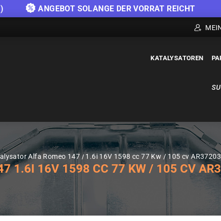
)
ANGEBOT SOLANGE DER VORRAT REICHT
MEI
KATALYSATOREN
PA
SU
alysator Alfa Romeo 147
1.6i 16V 1598 cc 77 Kw / 105 cv AR37203
1.6I 16V 1598 CC 77 KW / 105 CV AR3