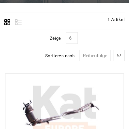
1
Artikel
Zeige
In
Sortieren nach
ab
Re