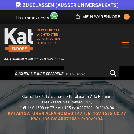
ZUGELASSEN (AUSSER UNIVERSALKATS)
MEIN WARENKORB
Uns kontaktieren
VERTEILER DER
WICHTIGSTEN
EUROPÄISCHEN
HERSTELLER
KATALYSATOREN UND DPF ZUM SUPERPREIS
Alternativa a Doofinder
SUCHEN SIE IHRE REFERENZ
Startseite
Katalysatoren
Katalysator Alfa Romeo
Katalysator Alfa Romeo 147
1.6i 16V 1598 cc 77 Kw / 105 cv AR37203 - 9/00>9/04
KATALYSATOREN ALFA ROMEO 147 1.6I 16V 1598 CC 77
KW / 105 CV AR37203 - 9/00>9/04