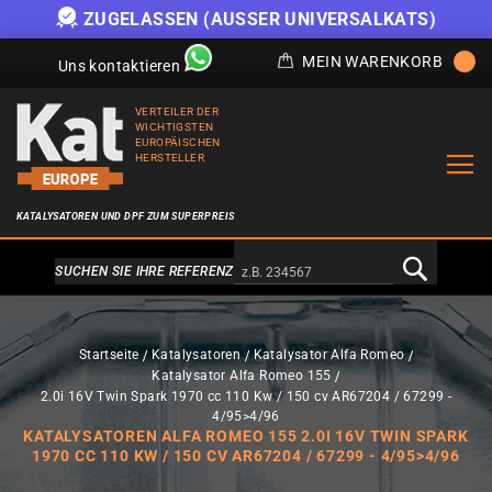
ZUGELASSEN (AUSSER UNIVERSALKATS)
MEIN WARENKORB
Uns kontaktieren
VERTEILER DER
WICHTIGSTEN
EUROPÄISCHEN
HERSTELLER
KATALYSATOREN UND DPF ZUM SUPERPREIS
Alternativa a Doofinder
SUCHEN SIE IHRE REFERENZ
Startseite
Katalysatoren
Katalysator Alfa Romeo
Katalysator Alfa Romeo 155
2.0i 16V Twin Spark 1970 cc 110 Kw / 150 cv AR67204 / 67299 -
4/95>4/96
KATALYSATOREN ALFA ROMEO 155 2.0I 16V TWIN SPARK
1970 CC 110 KW / 150 CV AR67204 / 67299 - 4/95>4/96