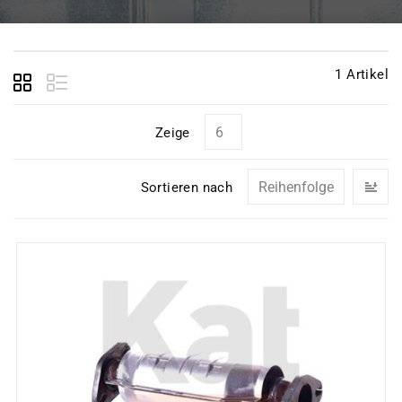
1
Artikel
Zeige
In
Sortieren nach
ab
Re