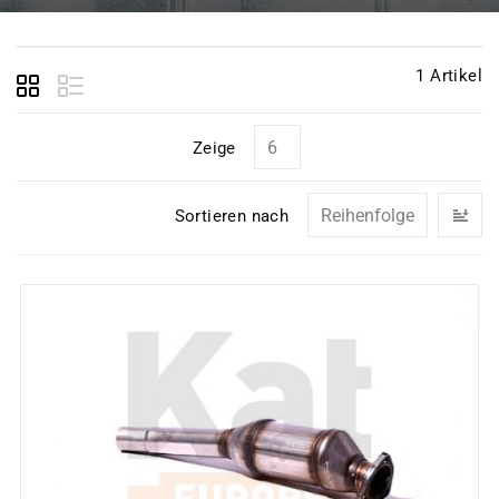
1
Artikel
Zeige
In
Sortieren nach
ab
Re