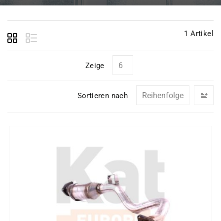
1
Artikel
Zeige
In
Sortieren nach
ab
Re