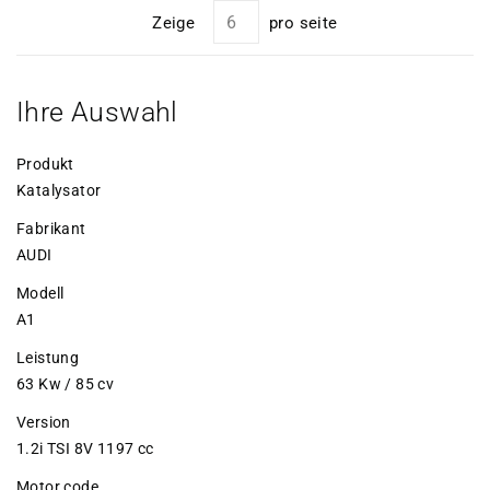
Zeige
pro seite
Ihre Auswahl
Produkt
Katalysator
Fabrikant
AUDI
Modell
A1
Leistung
63 Kw / 85 cv
Version
1.2i TSI 8V 1197 cc
Motor code