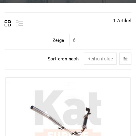
1
Artikel
Zeige
In
Sortieren nach
ab
Re