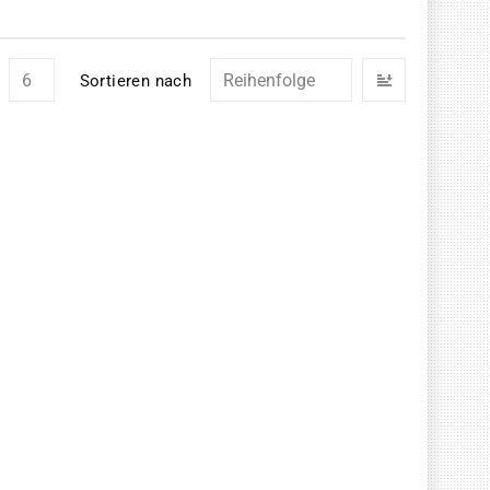
In
Sortieren nach
absteigend
Reihenfolg