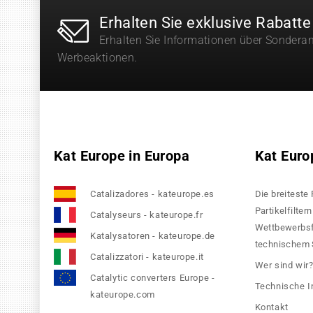
Erhalten Sie exklusive Rabatte
Erhalten Sie Informationen über Sondera
Werbeaktionen.
Kat Europe in Europa
Kat Euro
Catalizadores - kateurope.es
Die breiteste
Partikelfilte
Catalyseurs - kateurope.fr
Wettbewerbsfä
Katalysatoren - kateurope.de
technischem S
Catalizzatori - kateurope.it
Wer sind wir
Catalytic converters Europe -
Technische I
kateurope.com
Kontakt