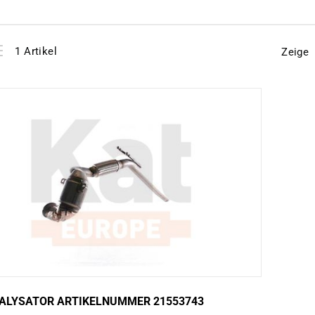
View
instellen
1
Artikel
Zeige
as
ALYSATOR ARTIKELNUMMER 21553743