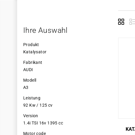
Grid
E
Ihre Auswahl
Produkt
Katalysator
Fabrikant
AUDI
Modell
A3
Leistung
92 Kw / 125 cv
Version
1.4i TSI 16v 1395 cc
KAT
Motor code