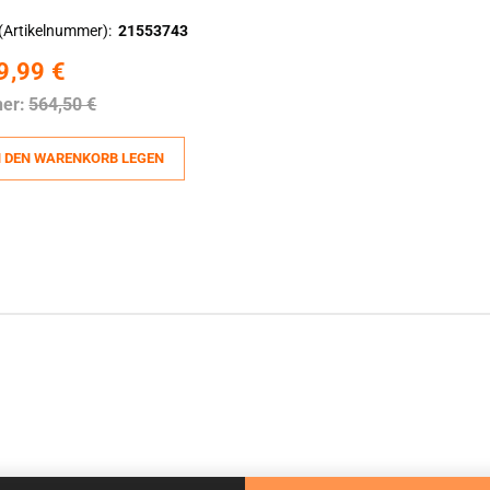
(Artikelnummer)
21553743
9,99 €
her:
564,50 €
N DEN WARENKORB LEGEN