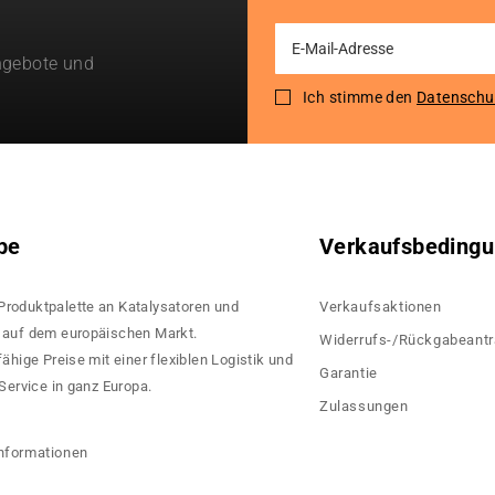
Sign
ngebote und
Up
for
Ich stimme den
Datenschu
Our
Newsletter:
pe
Verkaufsbeding
 Produktpalette an Katalysatoren und
Verkaufsaktionen
rn auf dem europäischen Markt.
Widerrufs-/Rückgabeant
hige Preise mit einer flexiblen Logistik und
Garantie
ervice in ganz Europa.
Zulassungen
?
nformationen