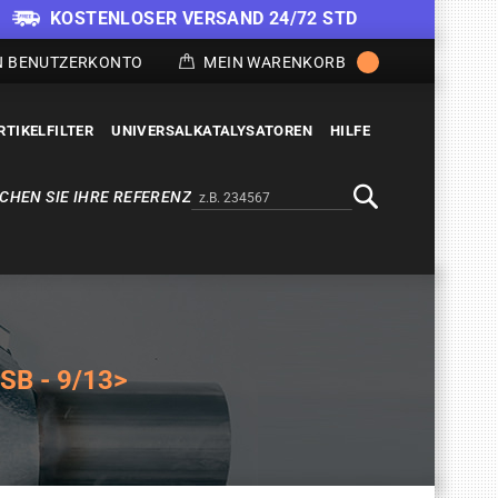
KOSTENLOSER VERSAND 24/72 STD
N BENUTZERKONTO
MEIN WARENKORB
RTIKELFILTER
UNIVERSALKATALYSATOREN
HILFE
CHEN SIE IHRE REFERENZ
Alternativa a Doofinder
Suche
SB - 9/13>