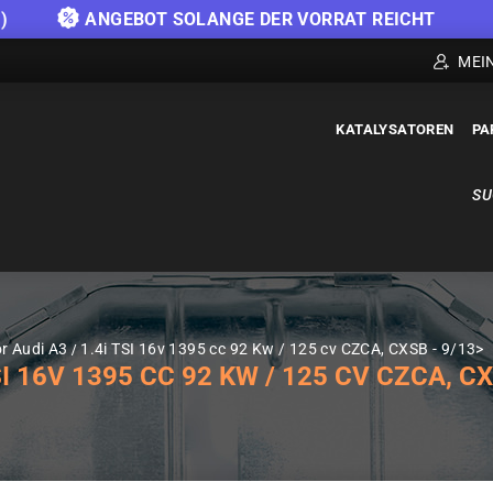
)
ANGEBOT SOLANGE DER VORRAT REICHT
MEI
KATALYSATOREN
PA
SU
r Audi A3
1.4i TSI 16v 1395 cc 92 Kw / 125 cv CZCA, CXSB - 9/13>
 16V 1395 CC 92 KW / 125 CV CZCA, CX