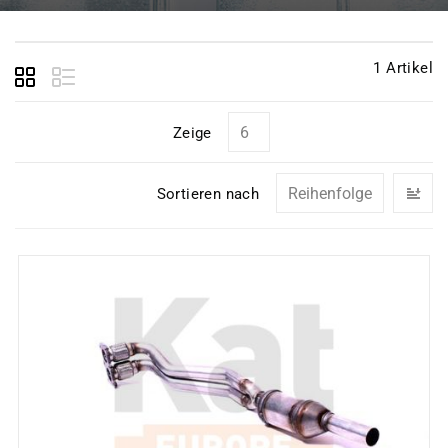
1
Artikel
Zeige
In
Sortieren nach
ab
Re