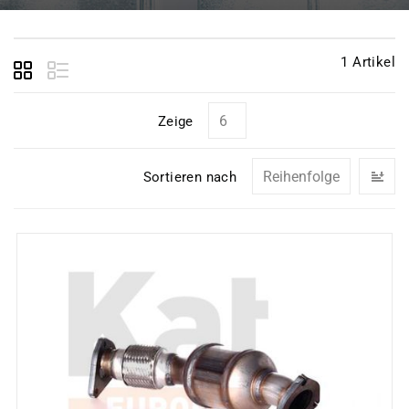
1
Artikel
Zeige
In
Sortieren nach
ab
Re