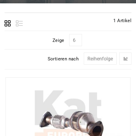
1
Artikel
Zeige
In
Sortieren nach
ab
Re