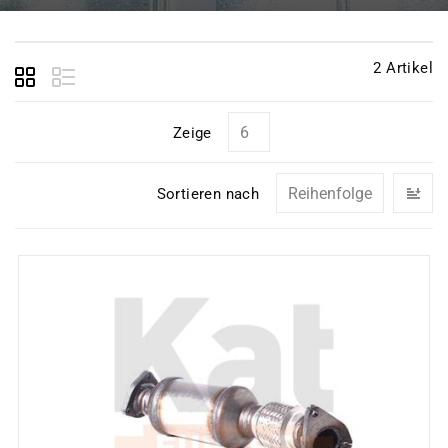
2
Artikel
Zeige
In
Sortieren nach
ab
Re