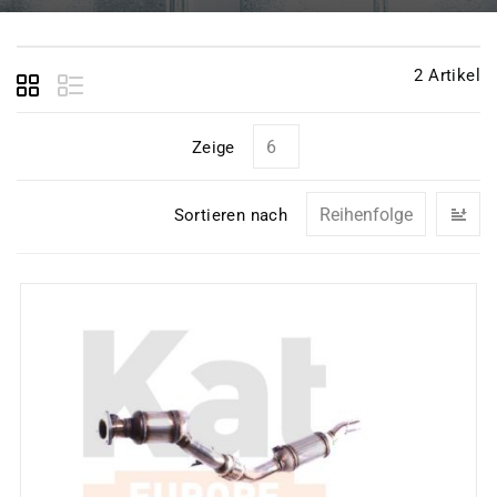
2
Artikel
Zeige
In
Sortieren nach
ab
Re