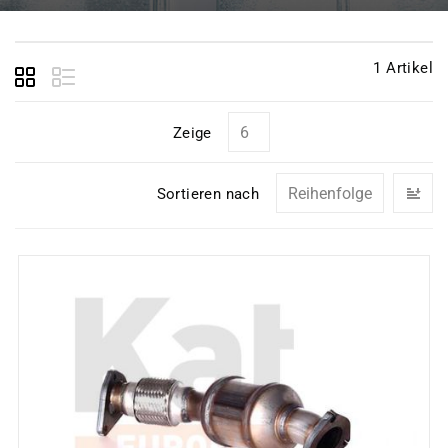
1
Artikel
Zeige
In
Sortieren nach
ab
Re