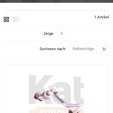
1
Artikel
Zeige
In
Sortieren nach
ab
Re