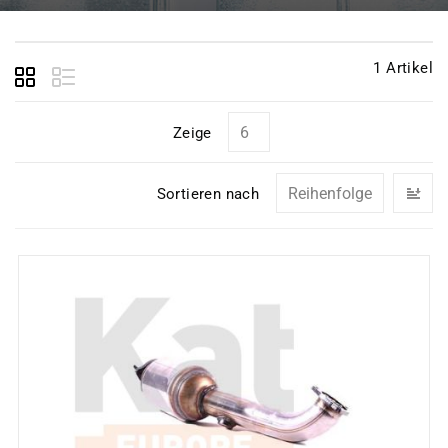
1
Artikel
Zeige
In
Sortieren nach
ab
Re