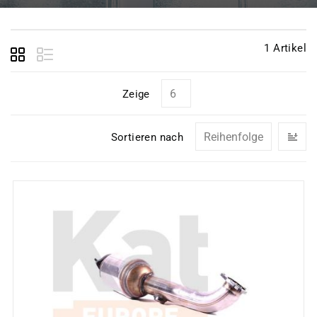
1
Artikel
Zeige
In
Sortieren nach
ab
Re