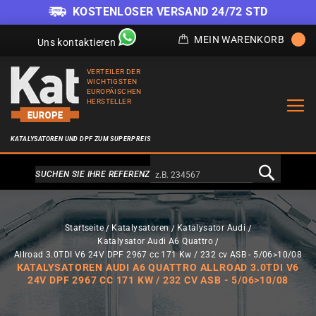
KOSTENLOSER VERSAND 24/72 STD
T
MEIN WARENKORB
Uns kontaktieren
VERTEILER DER
WICHTIGSTEN
EUROPÄISCHEN
HERSTELLER
KATALYSATOREN UND DPF ZUM SUPERPREIS
Alternativa a Doofinder
SUCHEN SIE IHRE REFERENZ
Startseite
Katalysatoren
Katalysator Audi
Katalysator Audi A6 Quattro
Allroad 3.0TDI V6 24V DPF 2967 cc 171 Kw / 232 cv ASB - 5/06>10/08
KATALYSATOREN AUDI A6 QUATTRO ALLROAD 3.0TDI V6
24V DPF 2967 CC 171 KW / 232 CV ASB - 5/06>10/08