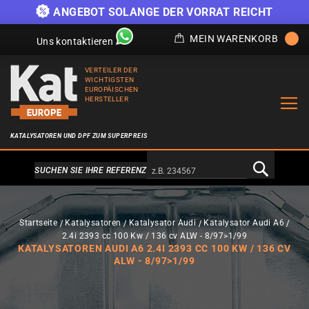
)
ANGEBOT SOLANGE DER VORRAT REICHT
MEIN WARENKORB
Uns kontaktieren
VERTEILER DER
WICHTIGSTEN
EUROPÄISCHEN
HERSTELLER
KATALYSATOREN UND DPF ZUM SUPERPREIS
Alternativa a Doofinder
SUCHEN SIE IHRE REFERENZ
Startseite
Katalysatoren
Katalysator Audi
Katalysator Audi A6
2.4i 2393 cc 100 Kw / 136 cv ALW - 8/97>1/99
KATALYSATOREN AUDI A6 2.4I 2393 CC 100 KW / 136 CV
ALW - 8/97>1/99