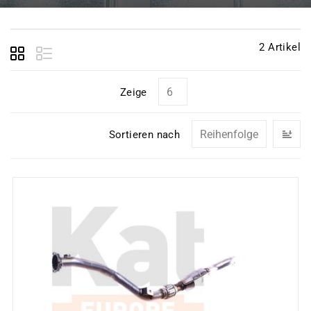
2
Artikel
Zeige
In
Sortieren nach
ab
Re