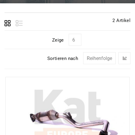
2
Artikel
Zeige
In
Sortieren nach
ab
Re