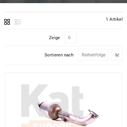
1
Artikel
Zeige
In
Sortieren nach
ab
Re