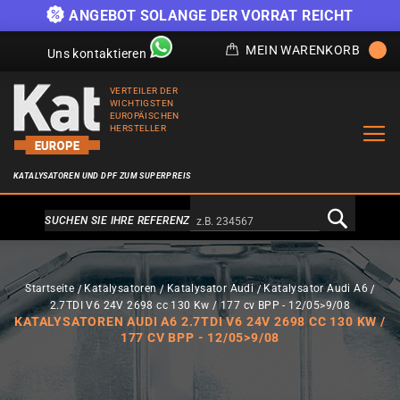
)
ANGEBOT SOLANGE DER VORRAT REICHT
MEIN WARENKORB
Uns kontaktieren
VERTEILER DER
WICHTIGSTEN
EUROPÄISCHEN
HERSTELLER
KATALYSATOREN UND DPF ZUM SUPERPREIS
Alternativa a Doofinder
SUCHEN SIE IHRE REFERENZ
Startseite
Katalysatoren
Katalysator Audi
Katalysator Audi A6
2.7TDI V6 24V 2698 cc 130 Kw / 177 cv BPP - 12/05>9/08
KATALYSATOREN AUDI A6 2.7TDI V6 24V 2698 CC 130 KW /
177 CV BPP - 12/05>9/08