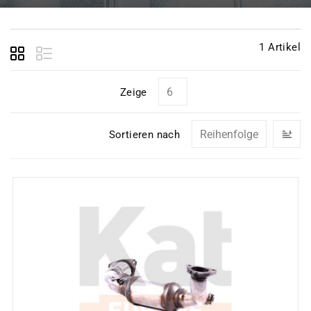
1
Artikel
Zeige
In
Sortieren nach
ab
Re