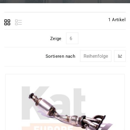
1
Artikel
Zeige
In
Sortieren nach
ab
Re