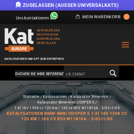
ZUGELASSEN (AUSSER UNIVERSALKATS)
MEIN WARENKORB
Uns kontaktieren
VERTEILER DER
WICHTIGSTEN
EUROPÄISCHEN
HERSTELLER
KATALYSATOREN UND DPF ZUM SUPERPREIS
Alternativa a Doofinder
SUCHEN SIE IHRE REFERENZ
Startseite
Katalysatoren
Katalysator Bmw-mini
Katalysator Bmw-mini COOPER S
1.6i 16V 1598 cc 120 Kw / 163 cv R53 W11B16A - 3/02>1/05
KATALYSATOREN BMW-MINI COOPER S 1.6I 16V 1598 CC
120 KW / 163 CV R53 W11B16A - 3/02>1/05