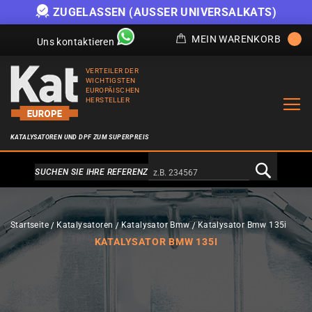
ZUGELASSEN (AUSSER UNIVERSALKATS)
MEIN WARENKORB
Uns kontaktieren
VERTEILER DER
WICHTIGSTEN
EUROPÄISCHEN
HERSTELLER
KATALYSATOREN UND DPF ZUM SUPERPREIS
Alternativa a Doofinder
SUCHEN SIE IHRE REFERENZ
Startseite
Katalysatoren
Katalysator Bmw
Katalysator Bmw 135i
KATALYSATOR BMW 135I