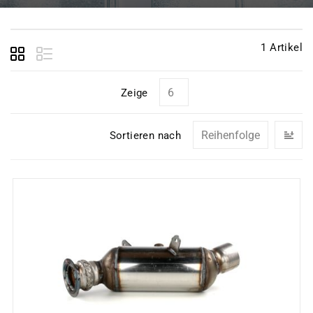
1
Artikel
Zeige
In
Sortieren nach
ab
Re