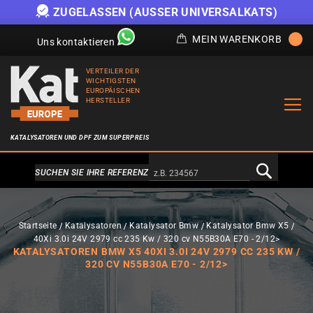
ZUGELASSEN (AUSSER UNIVERSALKATS)
MEIN WARENKORB
Uns kontaktieren
VERTEILER DER
WICHTIGSTEN
EUROPÄISCHEN
HERSTELLER
KATALYSATOREN UND DPF ZUM SUPERPREIS
Alternativa a Doofinder
SUCHEN SIE IHRE REFERENZ
Startseite
Katalysatoren
Katalysator Bmw
Katalysator Bmw X5
40Xi 3.0i 24V 2979 cc 235 Kw / 320 cv N55B30A E70 - 2/12>
KATALYSATOREN BMW X5 40XI 3.0I 24V 2979 CC 235 KW /
320 CV N55B30A E70 - 2/12>