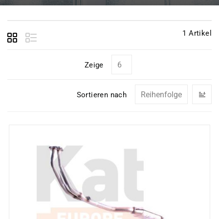
1
Artikel
Zeige
In
Sortieren nach
ab
Re