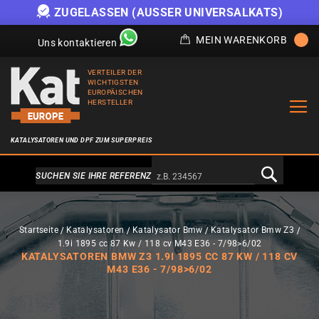
ZUGELASSEN (AUSSER UNIVERSALKATS)
MEIN WARENKORB
Uns kontaktieren
VERTEILER DER
WICHTIGSTEN
EUROPÄISCHEN
HERSTELLER
KATALYSATOREN UND DPF ZUM SUPERPREIS
Alternativa a Doofinder
SUCHEN SIE IHRE REFERENZ
Startseite
Katalysatoren
Katalysator Bmw
Katalysator Bmw Z3
1.9i 1895 cc 87 Kw / 118 cv M43 E36 - 7/98>6/02
KATALYSATOREN BMW Z3 1.9I 1895 CC 87 KW / 118 CV
M43 E36 - 7/98>6/02