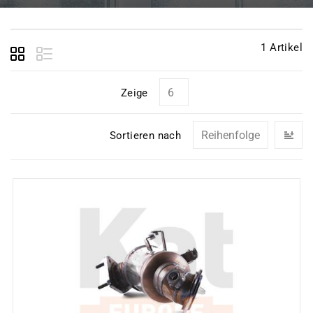
1
Artikel
Zeige
In
Sortieren nach
ab
Re