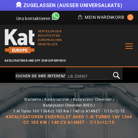
ZUGELASSEN (AUSSER UNIVERSALKATS)
MEIN WARENKORB
Uns kontaktieren
VERTEILER DER
WICHTIGSTEN
EUROPÄISCHEN
HERSTELLER
KATALYSATOREN UND DPF ZUM SUPERPREIS
Alternativa a Doofinder
SUCHEN SIE IHRE REFERENZ
Startseite
Katalysatoren
Katalysator Chevrolet
Katalysator Chevrolet AVEO
1.4i Turbo 16V 1364 cc 103 Kw / 140 cv A14NET - 7/13>12/15
KATALYSATOREN CHEVROLET AVEO 1.4I TURBO 16V 1364
CC 103 KW / 140 CV A14NET - 7/13>12/15