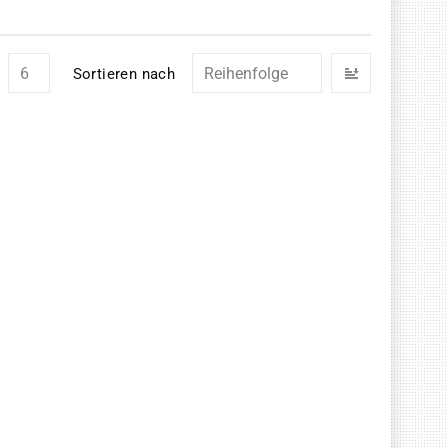
In
Sortieren nach
absteigend
Reihenfolg