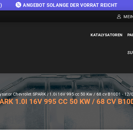
)
ANGEBOT SOLANGE DER VORRAT REICHT
MEI
KATALYSATOREN
PA
SU
ysator Chevrolet SPARK
1.0i 16V 995 cc 50 Kw / 68 cv B10D1 - 12
 1.0I 16V 995 CC 50 KW / 68 CV B10D