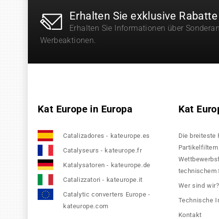
Erhalten Sie exklusive Rabatte
Erhalten Sie Informationen über Sondera
Werbeaktionen.
Kat Europe in Europa
Kat Euro
Catalizadores - kateurope.es
Die breiteste
Partikelfilte
Catalyseurs - kateurope.fr
Wettbewerbsfä
Katalysatoren - kateurope.de
technischem S
Catalizzatori - kateurope.it
Wer sind wir
Catalytic converters Europe -
Technische I
kateurope.com
Kontakt