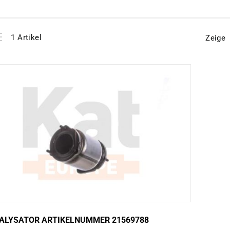
View
instellen
1
Artikel
Zeige
as
ALYSATOR ARTIKELNUMMER 21569788