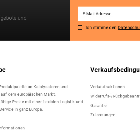
Sign
ngebote und
Up
for
Ich stimme den
Datenschu
Our
Newsletter:
pe
Verkaufsbeding
 Produktpalette an Katalysatoren und
Verkaufsaktionen
rn auf dem europäischen Markt.
Widerrufs-/Rückgabeant
hige Preise mit einer flexiblen Logistik und
Garantie
ervice in ganz Europa.
Zulassungen
?
nformationen