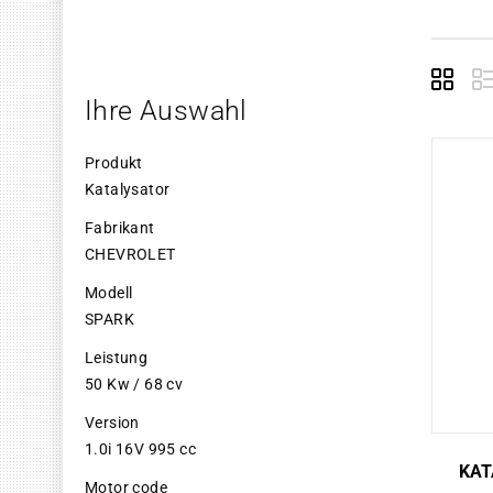
Grid
E
Ihre Auswahl
Produkt
Katalysator
Fabrikant
CHEVROLET
Modell
SPARK
Leistung
50 Kw / 68 cv
Version
1.0i 16V 995 cc
KAT
Motor code