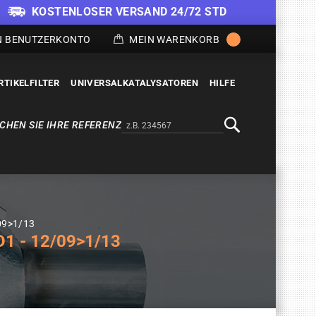
KOSTENLOSER VERSAND 24/72 STD
N BENUTZERKONTO
MEIN WARENKORB
RTIKELFILTER
UNIVERSALKATALYSATOREN
HILFE
CHEN SIE IHRE REFERENZ
Alternativa a Doofinder
Suche
/09>1/13
1 - 12/09>1/13