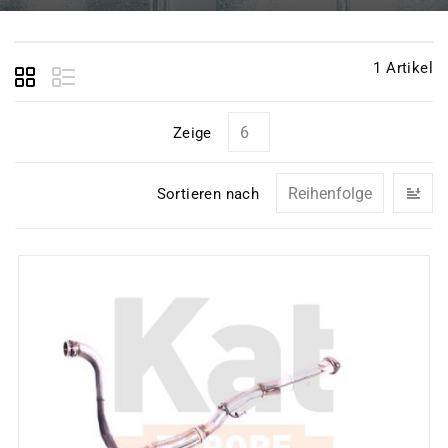
1
Artikel
Zeige
In
Sortieren nach
ab
Re