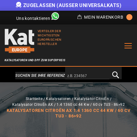
ZUGELASSEN (AUSSER UNIVERSALKATS)
MEIN WARENKORB
Uns kontaktieren
VERTEILER DER
WICHTIGSTEN
EUROPÄISCHEN
HERSTELLER
KATALYSATOREN UND DPF ZUM SUPERPREIS
Alternativa a Doofinder
SUCHEN SIE IHRE REFERENZ
Startseite
Katalysatoren
Katalysator CitroËn
Katalysator CitroËn AX
1.4 1360 cc 44 Kw / 60 cv TU3 - 86>92
KATALYSATOREN CITROËN AX 1.4 1360 CC 44 KW / 60 CV
TU3 - 86>92