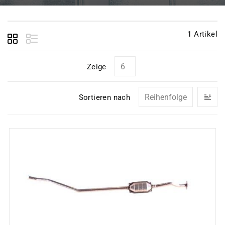
1
Artikel
Zeige
In
Sortieren nach
ab
Re