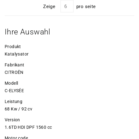
Zeige
pro seite
Ihre Auswahl
Produkt
Katalysator
Fabrikant
CITROËN
Modell
C-ELYSÉE
Leistung
68 Kw / 92 cv
Version
1.6TD HDI DPF 1560 cc
Motor code