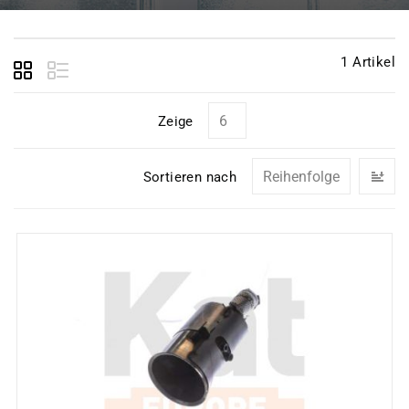
1
Artikel
Zeige
In
Sortieren nach
ab
Re