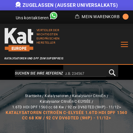
ZUGELASSEN (AUSSER UNIVERSALKATS)
MEIN WARENKORB
Uns kontaktieren
VERTEILER DER
WICHTIGSTEN
EUROPÄISCHEN
HERSTELLER
KATALYSATOREN UND DPF ZUM SUPERPREIS
Alternativa a Doofinder
SUCHEN SIE IHRE REFERENZ
Startseite
Katalysatoren
Katalysator CitroËn
Katalysator CitroËn C-ELYSÉE
1.6TD HDI DPF 1560 cc 68 Kw / 92 cv DV6DTED (9HP) - 11/12>
KATALYSATOREN CITROËN C-ELYSÉE 1.6TD HDI DPF 1560
CC 68 KW / 92 CV DV6DTED (9HP) - 11/12>