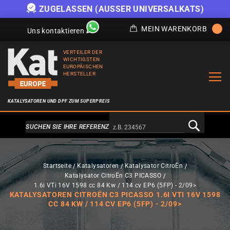
ZUGELASSEN (AUSSER UNIVERSALKATS)
MEIN WARENKORB
Uns kontaktieren
VERTEILER DER
WICHTIGSTEN
EUROPÄISCHEN
HERSTELLER
KATALYSATOREN UND DPF ZUM SUPERPREIS
Alternativa a Doofinder
SUCHEN SIE IHRE REFERENZ
Startseite
Katalysatoren
Katalysator CitroËn
Katalysator CitroËn C3 PICASSO
1.6i VTi 16V 1598 cc 84 Kw / 114 cv EP6 (5FP) - 2/09>
KATALYSATOREN CITROËN C3 PICASSO 1.6I VTI 16V 1598
CC 84 KW / 114 CV EP6 (5FP) - 2/09>