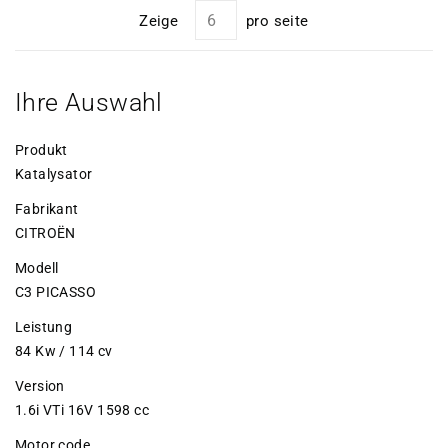
Zeige
pro seite
Ihre Auswahl
Produkt
Katalysator
Fabrikant
CITROËN
Modell
C3 PICASSO
Leistung
84 Kw / 114 cv
Version
1.6i VTi 16V 1598 cc
Motor code