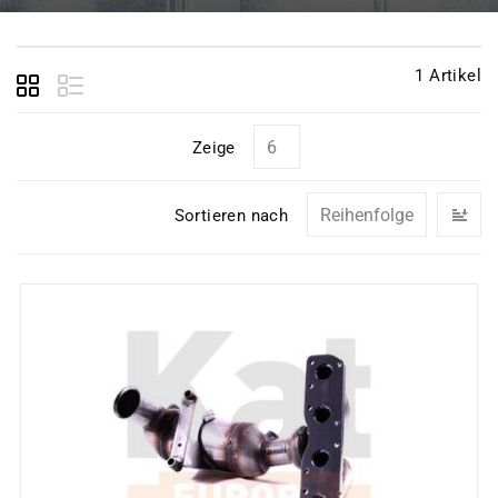
1
Artikel
Zeige
In
Sortieren nach
ab
Re