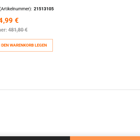
(Artikelnummer)
21513105
4,99 €
her:
481,80 €
N DEN WARENKORB LEGEN