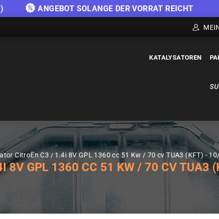
)
ANGEBOT SOLANGE DER VORRAT REICHT
MEI
KATALYSATOREN
PA
SU
ator CitroËn C3
1.4i 8V GPL 1360 cc 51 Kw / 70 cv TUA3 (KFT) - 10
8V GPL 1360 CC 51 KW / 70 CV TUA3 (K