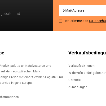
Sign
ngebote und
Up
for
Ich stimme den
Datenschu
Our
Newsletter:
pe
Verkaufsbeding
 Produktpalette an Katalysatoren und
Verkaufsaktionen
rn auf dem europäischen Markt.
Widerrufs-/Rückgabeant
hige Preise mit einer flexiblen Logistik und
Garantie
ervice in ganz Europa.
Zulassungen
?
nformationen