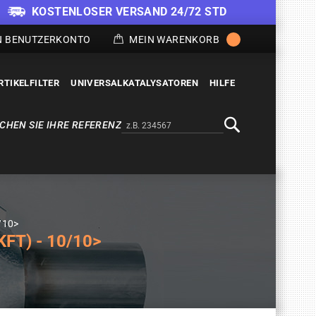
KOSTENLOSER VERSAND 24/72 STD
N BENUTZERKONTO
MEIN WARENKORB
RTIKELFILTER
UNIVERSALKATALYSATOREN
HILFE
CHEN SIE IHRE REFERENZ
Alternativa a Doofinder
Suche
/10>
FT) - 10/10>