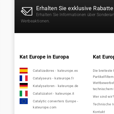
Erhalten Sie exklusive Rabatte
Erhalten Sie Informationen über Sondera
Werbeaktionen.
Kat Europe in Europa
Kat Euro
Catalizadores - kateurope.es
Die breiteste
Partikelfilte
Catalyseurs - kateurope.fr
Wettbewerbsfä
Katalysatoren - kateurope.de
technischem S
Catalizzatori - kateurope.it
Wer sind wir
Catalytic converters Europe -
Technische I
kateurope.com
Kontakt