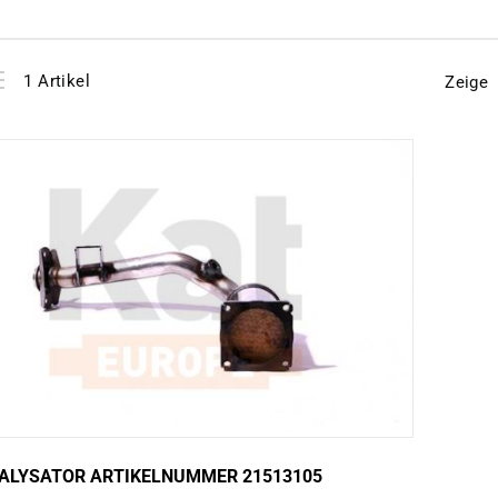
View
instellen
1
Artikel
Zeige
as
ALYSATOR ARTIKELNUMMER 21513105