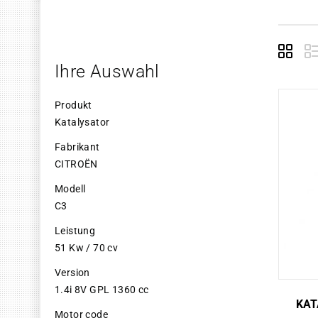
Grid
E
Ihre Auswahl
Produkt
Katalysator
Fabrikant
CITROËN
Modell
C3
Leistung
51 Kw / 70 cv
Version
1.4i 8V GPL 1360 cc
KAT
Motor code