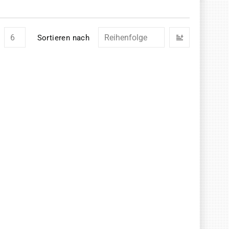
In
Sortieren nach
absteigend
Reihenfolg