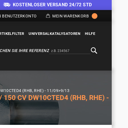
KOSTENLOSER VERSAND 24/72 STD
N BENUTZERKONTO
MEIN WARENKORB
RTIKELFILTER
UNIVERSALKATALYSATOREN
HILFE
CHEN SIE IHRE REFERENZ
Alternativa a Doofinder
Suche
 DW10CTED4 (RHB, RHE) - 11/09>9/13
 150 CV DW10CTED4 (RHB, RHE) -