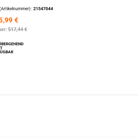
(Artikelnummer)
21547044
5,99 €
her:
517,44 €
ÜBERGEHEND
HT
FÜGBAR