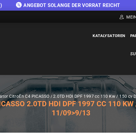
)
ANGEBOT SOLANGE DER VORRAT REICHT
MEI
KATALYSATOREN
PA
SU
ator CitroËn C4 PICASSO
2.0TD HDI DPF 1997 cc 110 Kw / 150 cv
ASSO 2.0TD HDI DPF 1997 CC 110 KW /
11/09>9/13