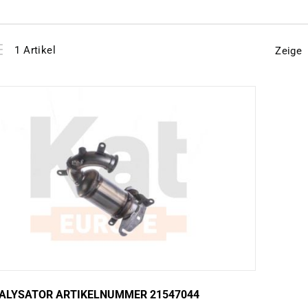
View
instellen
1
Artikel
Zeige
as
ALYSATOR ARTIKELNUMMER 21547044