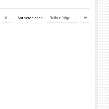
In
Sortieren nach
absteigend
Reihenfolg