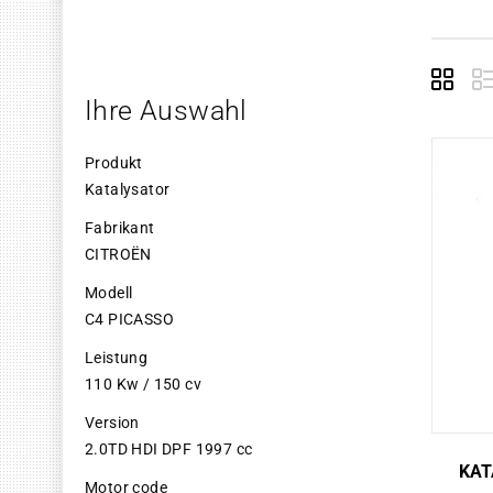
Grid
E
Ihre Auswahl
Produkt
Katalysator
Fabrikant
CITROËN
Modell
C4 PICASSO
Leistung
110 Kw / 150 cv
Version
2.0TD HDI DPF 1997 cc
KAT
Motor code