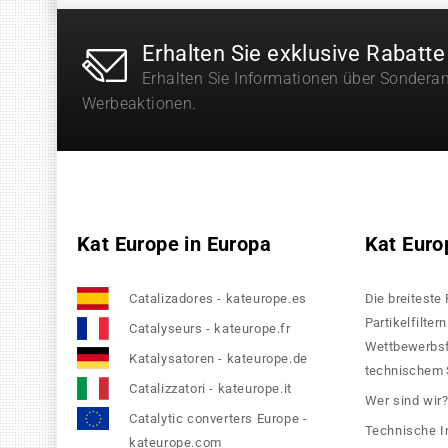
Erhalten Sie exklusive Rabatte
Erhalten Sie Informationen über Sondera
Werbeaktionen.
Kat Europe in Europa
Kat Euro
Catalizadores - kateurope.es
Die breiteste
Partikelfilte
Catalyseurs - kateurope.fr
Wettbewerbsfä
Katalysatoren - kateurope.de
technischem S
Catalizzatori - kateurope.it
Wer sind wir
Catalytic converters Europe -
Technische I
kateurope.com