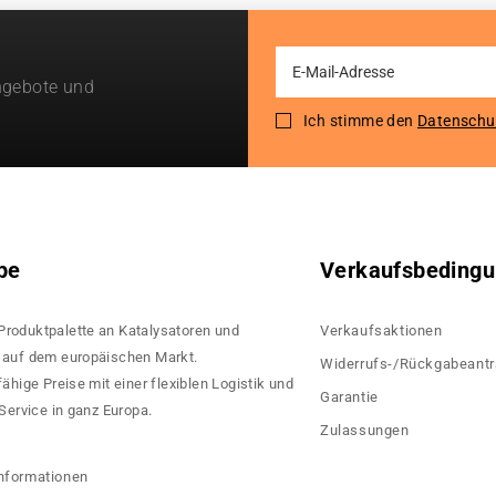
Sign
ngebote und
Up
for
Ich stimme den
Datenschu
Our
Newsletter:
pe
Verkaufsbeding
 Produktpalette an Katalysatoren und
Verkaufsaktionen
rn auf dem europäischen Markt.
Widerrufs-/Rückgabeant
hige Preise mit einer flexiblen Logistik und
Garantie
ervice in ganz Europa.
Zulassungen
?
nformationen