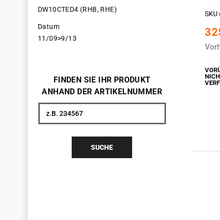
DW10CTED4 (RHB, RHE)
SKU 
Datum
32
11/09>9/13
Vor
VOR
NIC
FINDEN SIE IHR PRODUKT
VER
ANHAND DER ARTIKELNUMMER
Suche
SUCHE